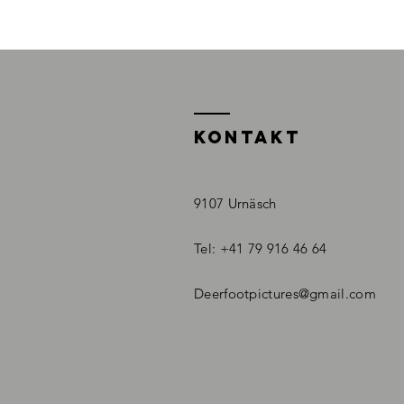
KONTAKT
9107 Urnäsch
Tel: +41 79 916 46 64
Deerfootpictures@gmail.com