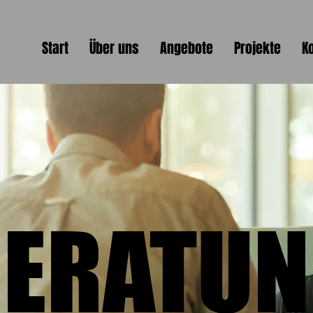
Start
Über uns
Angebote
Projekte
K
ERATU
ERATU